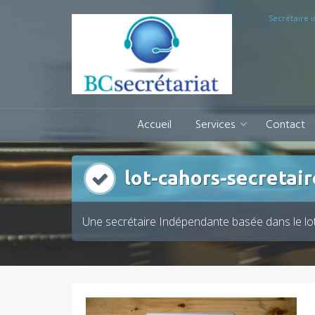
Aller
Secrétaire 
au
contenu
Accueil
Services
Contact
lot-cahors-secretai
Une secrétaire Indépendante basée dans le lot 