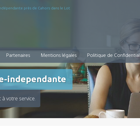
indépendante près de Cahors dans le Lot
Partenaires
Mentions légales
Politique de Confidential
re-independante
à votre service.