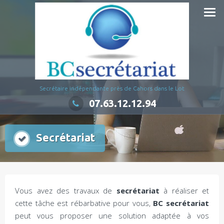
Aller
au
contenu
Secrétaire indépendante près de Cahors dans le Lot
07.63.12.12.94
Secrétariat
Vous avez des travaux de
secrétariat
à réaliser et
cette tâche est rébarbative pour vous,
BC secrétariat
peut vous proposer une solution adaptée à vos