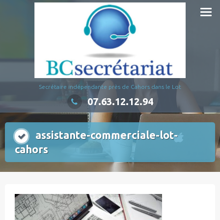
Aller
au
contenu
Secrétaire indépendante près de Cahors dans le Lot
07.63.12.12.94
assistante-commerciale-lot-
cahors